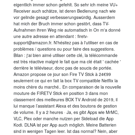
eigentlich immer schon gefehlt. So sehr ich meine VU+
Receiver auch schätze, ist deren Bedienung nach wie
vor gelinde gesagt verbesserungswürdig. Ausserdem
hat mich der Bruch immer schon gestört, dass TV-
Aufnahmen ihren Weg nie automatisch in On m'a donné
une autre adresse en attendant : firetv-
support@amazon.fr. N'hésitez pas à l'utiliser en cas de
problèmes / questions ou pour faire des suggestions.
Bilan : j'ai bien aimé utiliser cette clé, la télécommande
est très réactive malgré le fait que ma clé était ' cachée '
derrière le téléviseur, donc pas de soucis de portée.
Amazon propose ce jour son Fire TV Stick à 24€99
seulement ce qui en fait la box TV compatible Netflix la
moins chère du marché.. En comparaison de la nouvelle
mouture de FIRETV Stick en position 3 dans mon
classement des meilleures BOX TV Android de 2019, il
lui manque l’assistant Alexa et des boutons de gestion
de volume. Il y a 2 heures · Ja, es gibt Apps wie MrMC,
VLC, Plex oder manche nutzen per Sideload die App
Kodi. DLNA ist per App auch möglich. Meine Batterien
sind in wenigen Tagen leer. Ist das normal? Nein, aber