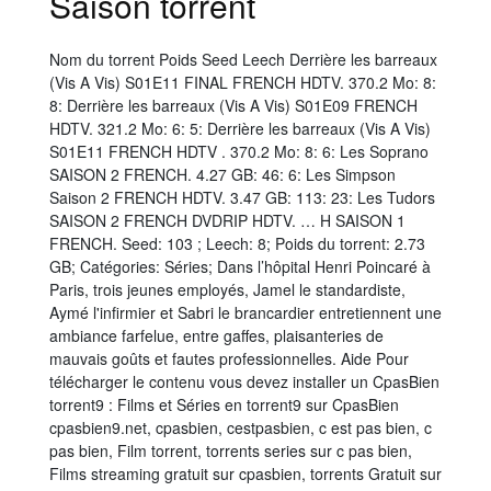
Saison torrent
Nom du torrent Poids Seed Leech Derrière les barreaux
(Vis A Vis) S01E11 FINAL FRENCH HDTV. 370.2 Mo: 8:
8: Derrière les barreaux (Vis A Vis) S01E09 FRENCH
HDTV. 321.2 Mo: 6: 5: Derrière les barreaux (Vis A Vis)
S01E11 FRENCH HDTV . 370.2 Mo: 8: 6: Les Soprano
SAISON 2 FRENCH. 4.27 GB: 46: 6: Les Simpson
Saison 2 FRENCH HDTV. 3.47 GB: 113: 23: Les Tudors
SAISON 2 FRENCH DVDRIP HDTV. … H SAISON 1
FRENCH. Seed: 103 ; Leech: 8; Poids du torrent: 2.73
GB; Catégories: Séries; Dans l’hôpital Henri Poincaré à
Paris, trois jeunes employés, Jamel le standardiste,
Aymé l'infirmier et Sabri le brancardier entretiennent une
ambiance farfelue, entre gaffes, plaisanteries de
mauvais goûts et fautes professionnelles. Aide Pour
télécharger le contenu vous devez installer un CpasBien
torrent9 : Films et Séries en torrent9 sur CpasBien
cpasbien9.net, cpasbien, cestpasbien, c est pas bien, c
pas bien, Film torrent, torrents series sur c pas bien,
Films streaming gratuit sur cpasbien, torrents Gratuit sur