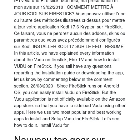
IPTV via une Fire stick. Mon test, ma présentation et
mon avis sur 19/02/2018 · COMMENT METTRE À
JOUR KODI SUR FIRESTICK? Vous pouvez utiliser l'une
ou l'autre des méthodes illustrées ci-dessus pour mettre
à jour votre application Kodi 17.6 Krypton sur FireStick.
Ce faisant, vous ne perdrez aucun des addons, skins ou
paramètres que vous avez précédemment configurés
sur Kodi. INSTALLER KODI 17 SUR LE FEU - RÉSUMÉ
In this article, we have explained every information
about the Vudu on firestick, Fire TV and how to install
VUDU on FireStick. If you still have any questions
regarding the installation guide or downloading the app,
let us know by commenting below in the comment
section. 28/03/2020 · Since FireStick runs on Android
OS, you can easily install Vudu on FireStick. But the
Vudu application is not officially available on the Amazon
app store. so that you have to sideload Vudu using other
apps. Here we use two most popular and best working
apps to install and Setup Vudu for FireStick. Let’s see
how to do it. Install Vudu for
Nouveau top gear sur